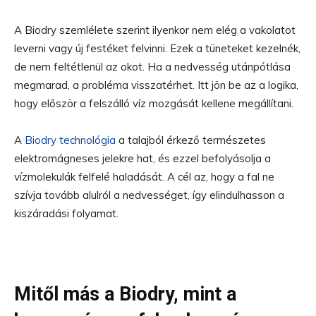
A Biodry szemlélete szerint ilyenkor nem elég a vakolatot
leverni vagy új festéket felvinni. Ezek a tüneteket kezelnék,
de nem feltétlenül az okot. Ha a nedvesség utánpótlása
megmarad, a probléma visszatérhet. Itt jön be az a logika,
hogy először a felszálló víz mozgását kellene megállítani.
A
Biodry technológia
a talajból érkező természetes
elektromágneses jelekre hat, és ezzel befolyásolja a
vízmolekulák felfelé haladását. A cél az, hogy a fal ne
szívja tovább alulról a nedvességet, így elindulhasson a
kiszáradási folyamat.
Mitől más a Biodry, mint a