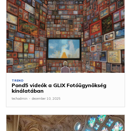
TREND
Pond5 videók a GLIX Fotóügynökség
kínálatában
techadmin
-
december 10, 2025