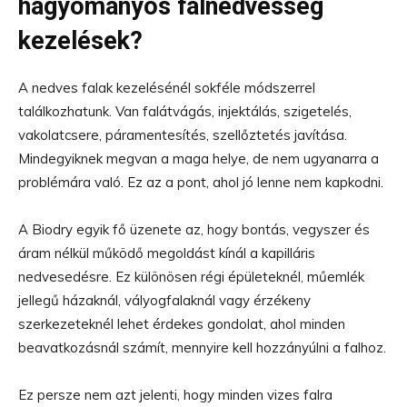
hagyományos falnedvesség
kezelések?
A nedves falak kezelésénél sokféle módszerrel
találkozhatunk. Van falátvágás, injektálás, szigetelés,
vakolatcsere, páramentesítés, szellőztetés javítása.
Mindegyiknek megvan a maga helye, de nem ugyanarra a
problémára való. Ez az a pont, ahol jó lenne nem kapkodni.
A Biodry egyik fő üzenete az, hogy bontás, vegyszer és
áram nélkül működő megoldást kínál a kapilláris
nedvesedésre. Ez különösen régi épületeknél, műemlék
jellegű házaknál, vályogfalaknál vagy érzékeny
szerkezeteknél lehet érdekes gondolat, ahol minden
beavatkozásnál számít, mennyire kell hozzányúlni a falhoz.
Ez persze nem azt jelenti, hogy minden vizes falra