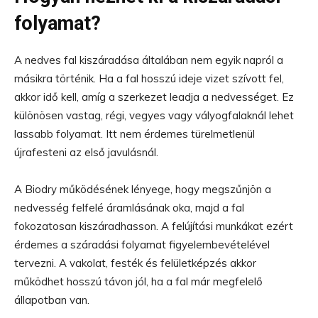
folyamat?
A nedves fal kiszáradása általában nem egyik napról a
másikra történik. Ha a fal hosszú ideje vizet szívott fel,
akkor idő kell, amíg a szerkezet leadja a nedvességet. Ez
különösen vastag, régi, vegyes vagy vályogfalaknál lehet
lassabb folyamat. Itt nem érdemes türelmetlenül
újrafesteni az első javulásnál.
A Biodry működésének lényege, hogy megszűnjön a
nedvesség felfelé áramlásának oka, majd a fal
fokozatosan kiszáradhasson. A felújítási munkákat ezért
érdemes a száradási folyamat figyelembevételével
tervezni. A vakolat, festék és felületképzés akkor
működhet hosszú távon jól, ha a fal már megfelelő
állapotban van.