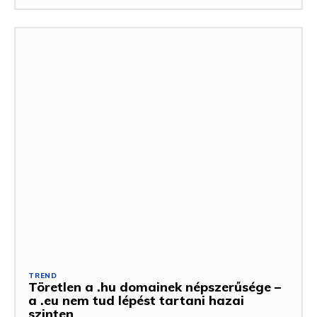
TREND
Töretlen a .hu domainek népszerűsége –
a .eu nem tud lépést tartani hazai
szinten