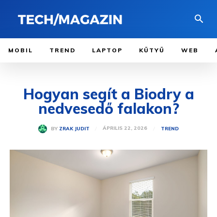
MOBIL
TREND
LAPTOP
KÜTYÜ
WEB
Hogyan segít a Biodry a
nedvesedő falakon?
ÁPRILIS 22, 2026
BY
ZRAK JUDIT
TREND