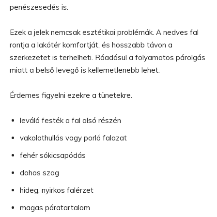
penészesedés is.
Ezek a jelek nemcsak esztétikai problémák. A nedves fal
rontja a lakótér komfortját, és hosszabb távon a
szerkezetet is terhelheti. Ráadásul a folyamatos párolgás
miatt a belső levegő is kellemetlenebb lehet.
Érdemes figyelni ezekre a tünetekre.
leváló festék a fal alsó részén
vakolathullás vagy porló falazat
fehér sókicsapódás
dohos szag
hideg, nyirkos falérzet
magas páratartalom