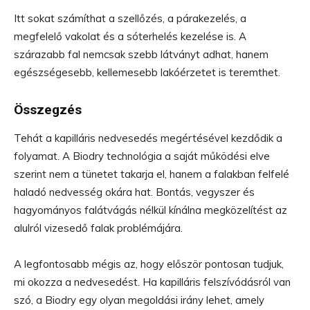
Itt sokat számíthat a szellőzés, a párakezelés, a
megfelelő vakolat és a sóterhelés kezelése is. A
szárazabb fal nemcsak szebb látványt adhat, hanem
egészségesebb, kellemesebb lakóérzetet is teremthet.
Összegzés
Tehát a kapilláris nedvesedés megértésével kezdődik a
folyamat. A Biodry technológia a saját működési elve
szerint nem a tünetet takarja el, hanem a falakban felfelé
haladó nedvesség okára hat. Bontás, vegyszer és
hagyományos falátvágás nélkül kínálna megközelítést az
alulról vizesedő falak problémájára.
A legfontosabb mégis az, hogy először pontosan tudjuk,
mi okozza a nedvesedést. Ha kapilláris felszívódásról van
szó, a Biodry egy olyan megoldási irány lehet, amely