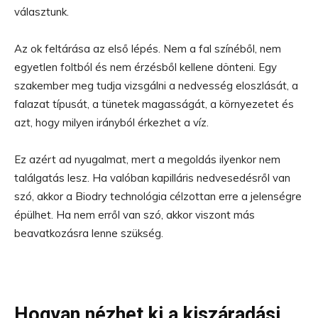
választunk.
Az ok feltárása az első lépés. Nem a fal színéből, nem
egyetlen foltból és nem érzésből kellene dönteni. Egy
szakember meg tudja vizsgálni a nedvesség eloszlását, a
falazat típusát, a tünetek magasságát, a környezetet és
azt, hogy milyen irányból érkezhet a víz.
Ez azért ad nyugalmat, mert a megoldás ilyenkor nem
találgatás lesz. Ha valóban kapilláris nedvesedésről van
szó, akkor a Biodry technológia célzottan erre a jelenségre
épülhet. Ha nem erről van szó, akkor viszont más
beavatkozásra lenne szükség.
Hogyan nézhet ki a kiszáradási