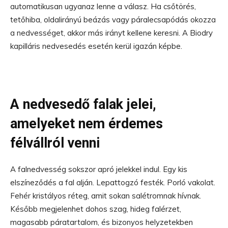
automatikusan ugyanaz lenne a válasz. Ha csőtörés,
tetőhiba, oldalirányú beázás vagy páralecsapódás okozza
a nedvességet, akkor más irányt kellene keresni. A Biodry
kapilláris nedvesedés esetén kerül igazán képbe.
A nedvesedő falak jelei,
amelyeket nem érdemes
félvállról venni
A falnedvesség sokszor apró jelekkel indul. Egy kis
elszíneződés a fal alján. Lepattogzó festék. Porló vakolat.
Fehér kristályos réteg, amit sokan salétromnak hívnak.
Később megjelenhet dohos szag, hideg falérzet,
magasabb páratartalom, és bizonyos helyzetekben