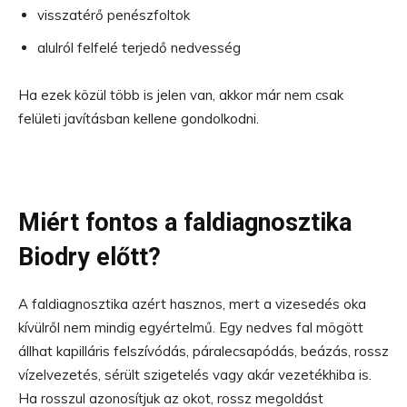
visszatérő penészfoltok
alulról felfelé terjedő nedvesség
Ha ezek közül több is jelen van, akkor már nem csak
felületi javításban kellene gondolkodni.
Miért fontos a faldiagnosztika
Biodry előtt?
A faldiagnosztika azért hasznos, mert a vizesedés oka
kívülről nem mindig egyértelmű. Egy nedves fal mögött
állhat kapilláris felszívódás, páralecsapódás, beázás, rossz
vízelvezetés, sérült szigetelés vagy akár vezetékhiba is.
Ha rosszul azonosítjuk az okot, rossz megoldást