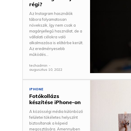
régi?
Az Instagram használók
tábora folyamatosan
növekszik, így nem csak a
magánjellegű használat, de a
vállalati célokra való
alkalmazása is előtérbe került.
Az eredményesebb
működés...
techadmin
-
augusztus 10, 2022
IPHONE
Fotókollázs
készítése iPhone-on
A közösségi média különböző
felületei tökéletes helyszínt
biztosítanak a képeid
megosztására. Amennyiben