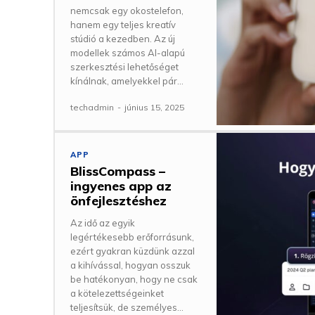
nemcsak egy okostelefon,
hanem egy teljes kreatív
stúdió a kezedben. Az új
modellek számos AI-alapú
szerkesztési lehetőséget
kínálnak, amelyekkel pár...
techadmin
-
június 15, 2025
APP
BlissCompass –
ingyenes app az
önfejlesztéshez
Az idő az egyik
legértékesebb erőforrásunk,
ezért gyakran küzdünk azzal
a kihívással, hogyan osszuk
be hatékonyan, hogy ne csak
a kötelezettségeinket
teljesítsük, de személyes...