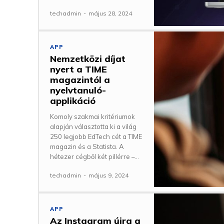
techadmin
-
május 28, 2024
APP
Nemzetközi díjat
nyert a TIME
magazintól a
nyelvtanuló-
applikáció
Komoly szakmai kritériumok
alapján választotta ki a világ
250 legjobb EdTech cét a TIME
magazin és a Statista. A
hétezer cégből két pillérre –...
techadmin
-
május 9, 2024
APP
Az Instagram újra a