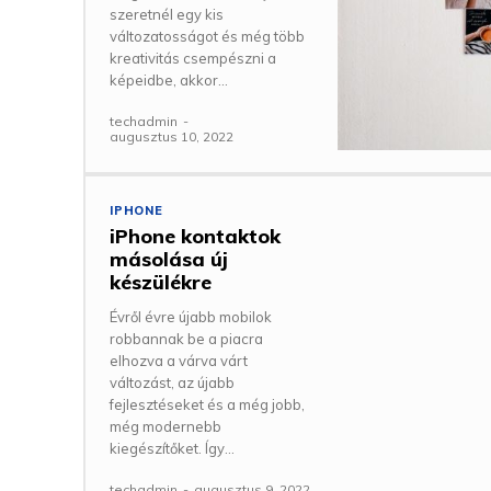
szeretnél egy kis
változatosságot és még több
kreativitás csempészni a
képeidbe, akkor...
techadmin
-
augusztus 10, 2022
IPHONE
iPhone kontaktok
másolása új
készülékre
Évről évre újabb mobilok
robbannak be a piacra
elhozva a várva várt
változást, az újabb
fejlesztéseket és a még jobb,
még modernebb
kiegészítőket. Így...
techadmin
-
augusztus 9, 2022