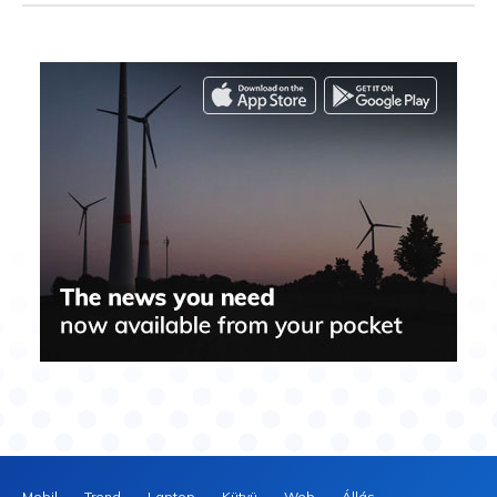
Mobil
Trend
Laptop
Kütyü
Web
Állás