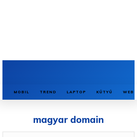
MOBIL
TREND
LAPTOP
KÜTYÜ
WEB
magyar domain