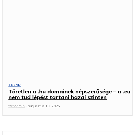
TREND
Töretlen a .hu domainek népszerűsége – a .eu
nem tud lépést tartani hazai szinten
techadmin
-
augusztus 13, 2025