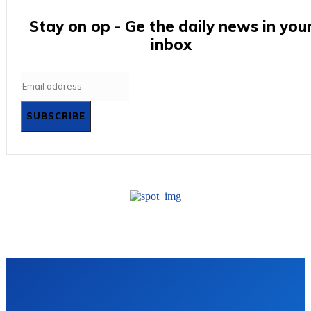
Stay on op - Ge the daily news in you
inbox
SUBSCRIBE
Mobil
Trend
Laptop
Kütyü
Web
Állás