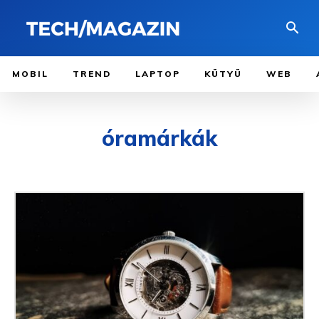
MOBIL
TREND
LAPTOP
KÜTYÜ
WEB
óramárkák