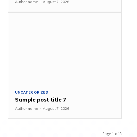
Author name
-
August 7, 2026
UNCATEGORIZED
Sample post title 7
Author name
-
August 7, 2026
Page 1 of 3