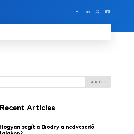
SEARCH
Recent Articles
Hogyan segít a Biodry a nedvesedő
falakon?