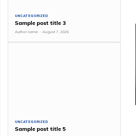
UNCATEGORIZED
Sample post title 3
Author name
-
August 7, 2026
UNCATEGORIZED
Sample post title 5