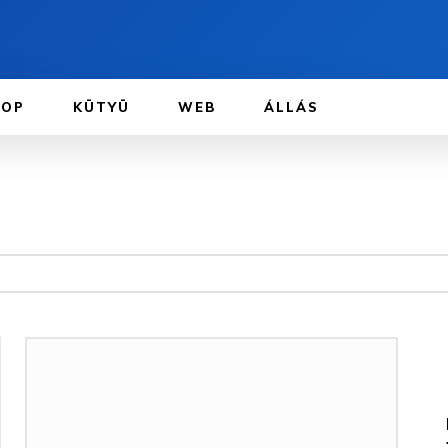
TOP
KÜTYÜ
WEB
ÁLLÁS