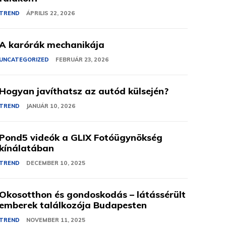
TREND
ÁPRILIS 22, 2026
A karórák mechanikája
UNCATEGORIZED
FEBRUÁR 23, 2026
Hogyan javíthatsz az autód külsején?
TREND
JANUÁR 10, 2026
Pond5 videók a GLIX Fotóügynökség
kínálatában
TREND
DECEMBER 10, 2025
Okosotthon és gondoskodás – látássérült
emberek találkozója Budapesten
TREND
NOVEMBER 11, 2025