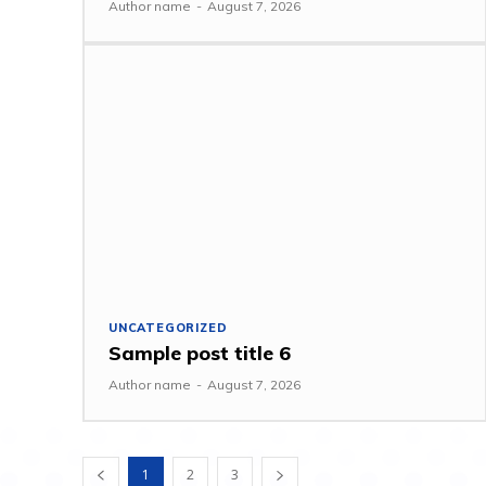
Author name
-
August 7, 2026
UNCATEGORIZED
Sample post title 6
Author name
-
August 7, 2026
1
2
3