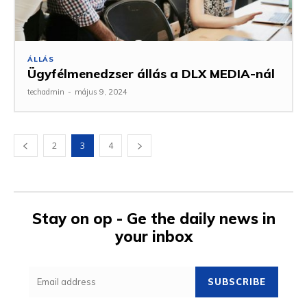
ÁLLÁS
Ügyfélmenedzser állás a DLX MEDIA-nál
techadmin
-
május 9, 2024
2
3
4
Stay on op - Ge the daily news in
your inbox
SUBSCRIBE