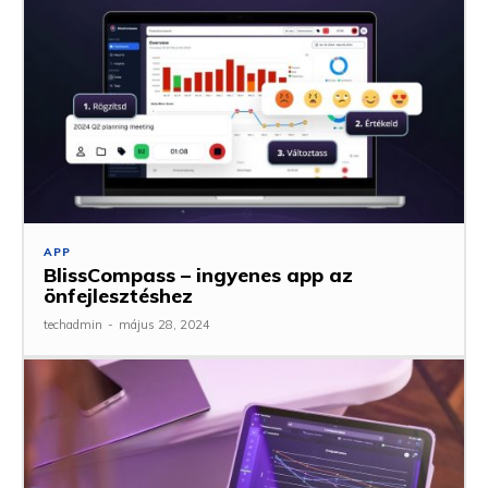
APP
BlissCompass – ingyenes app az
önfejlesztéshez
techadmin
-
május 28, 2024