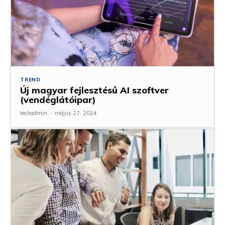
TREND
Új magyar fejlesztésű AI szoftver
(vendéglátóipar)
techadmin
-
május 27, 2024