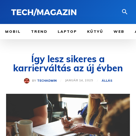
MOBIL
TREND
LAPTOP
KÜTYÜ
WEB
Így lesz sikeres a
karrierváltás az új évben
JANUÁR 14, 2025
BY
TECHADMIN
ÁLLÁS