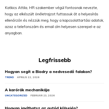
Katkics Attila, HR szakember végül fontosnak nevezte,
hogy az elkészült önéletrajzot futtassuk át a helyesírás
ellenőrzőn és nézzük meg, hogy a kapcsolattartási adatok,
azaz a telefonszám és email cím helyesen szerepel-e az
anyagban.
Legfrissebb
Hogyan segít a Biodry a nedvesedő falakon?
TREND
ÁPRILIS 22, 2026
A karórák mechanikája
UNCATEGORIZED
FEBRUÁR 23, 2026
Hogyan javíthatsz az autód külsején?