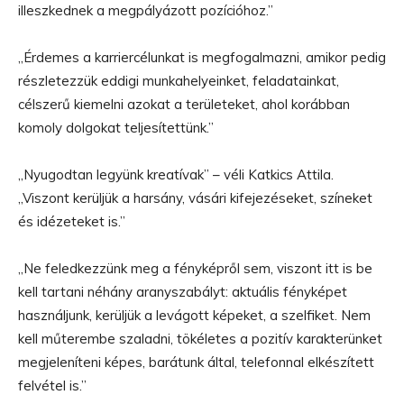
illeszkednek a megpályázott pozícióhoz.”
„Érdemes a karriercélunkat is megfogalmazni, amikor pedig
részletezzük eddigi munkahelyeinket, feladatainkat,
célszerű kiemelni azokat a területeket, ahol korábban
komoly dolgokat teljesítettünk.”
„Nyugodtan legyünk kreatívak” – véli Katkics Attila.
„Viszont kerüljük a harsány, vásári kifejezéseket, színeket
és idézeteket is.”
„Ne feledkezzünk meg a fényképről sem, viszont itt is be
kell tartani néhány aranyszabályt: aktuális fényképet
használjunk, kerüljük a levágott képeket, a szelfiket. Nem
kell műterembe szaladni, tökéletes a pozitív karakterünket
megjeleníteni képes, barátunk által, telefonnal elkészített
felvétel is.”