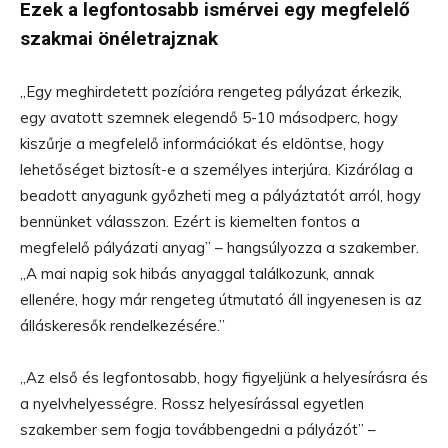
Ezek a legfontosabb ismérvei egy megfelelő
szakmai önéletrajznak
„Egy meghirdetett pozícióra rengeteg pályázat érkezik,
egy avatott szemnek elegendő 5-10 másodperc, hogy
kiszűrje a megfelelő információkat és eldöntse, hogy
lehetőséget biztosít-e a személyes interjúra. Kizárólag a
beadott anyagunk győzheti meg a pályáztatót arról, hogy
bennünket válasszon. Ezért is kiemelten fontos a
megfelelő pályázati anyag” – hangsúlyozza a szakember.
„A mai napig sok hibás anyaggal találkozunk, annak
ellenére, hogy már rengeteg útmutató áll ingyenesen is az
álláskeresők rendelkezésére.”
„Az első és legfontosabb, hogy figyeljünk a helyesírásra és
a nyelvhelyességre. Rossz helyesírással egyetlen
szakember sem fogja továbbengedni a pályázót” –