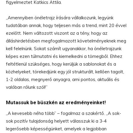
figyelmeztet Katkics Attila.
„Amennyiben önéletrajz írására vállalkozunk, legyünk
tudatában annak, hogy teljesen más a trend, mint 20 évvel
ezelőtt. Nem változott viszont az a tény, hogy az
álláshirdetésben megfogalmazott követelményeknek meg
kell felelnünk. Sokat számít ugyanakkor, ha önéletrajzunk
képes ezen túlmutatni és kiemelkedni a tömegből. Ehhez
feltétlenül szükséges, hogy kerüljük a sablonokat és a
közhelyeket, törekedjünk egy jól strukturált, kellően tagolt,
1-2 oldalas, megnyerő anyagra, ami pontos, aktuális és
valóban rólunk szól!”
Mutassuk be büszkén az eredményeinket!
„A kevesebb néha több” – fogalmaz a szakértő. „A sok-
sok pozitív tulajdonság helyett válasszuk ki a 3-4
legerősebb képességünket, amelyek a legjobban