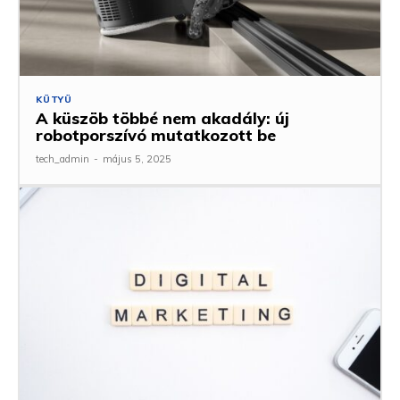
KÜTYÜ
A küszöb többé nem akadály: új
robotporszívó mutatkozott be
tech_admin
-
május 5, 2025