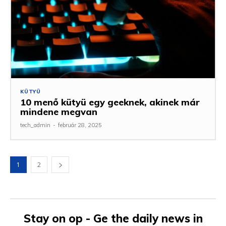
KÜTYÜ
10 menő kütyü egy geeknek, akinek már
mindene megvan
tech_admin
-
február 28, 2025
1
2
Stay on op - Ge the daily news in