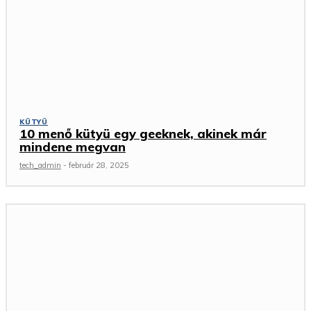
KÜTYÜ
10 menő kütyü egy geeknek, akinek már
mindene megvan
tech_admin
-
február 28, 2025