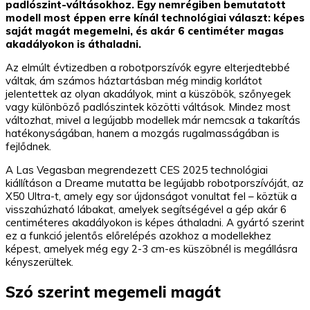
padlószint-váltásokhoz. Egy nemrégiben bemutatott
modell most éppen erre kínál technológiai választ: képes
saját magát megemelni, és akár 6 centiméter magas
akadályokon is áthaladni.
Az elmúlt évtizedben a robotporszívók egyre elterjedtebbé
váltak, ám számos háztartásban még mindig korlátot
jelentettek az olyan akadályok, mint a küszöbök, szőnyegek
vagy különböző padlószintek közötti váltások. Mindez most
változhat, mivel a legújabb modellek már nemcsak a takarítás
hatékonyságában, hanem a mozgás rugalmasságában is
fejlődnek.
A Las Vegasban megrendezett CES 2025 technológiai
kiállításon a Dreame mutatta be legújabb robotporszívóját, az
X50 Ultra-t, amely egy sor újdonságot vonultat fel – köztük a
visszahúzható lábakat, amelyek segítségével a gép akár 6
centiméteres akadályokon is képes áthaladni. A gyártó szerint
ez a funkció jelentős előrelépés azokhoz a modellekhez
képest, amelyek még egy 2-3 cm-es küszöbnél is megállásra
kényszerültek.
Szó szerint megemeli magát