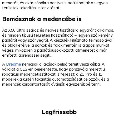
menetét, és akár zónákra bontva is beállíthatják az egyes
területek takarítási intenzitását.
Bemásznak a medencébe is
Az X50 Ultra száraz és nedves tisztításra egyaránt alkalmas,
és minden típusú felületen használható – legyen szó kemény
padlóról vagy szőnyegről. A készülék kihúzható felmosójával
és oldalkeféivel a sarkok és falak mentén is alapos munkát
végez, miközben a padlótípusok közötti átmenetet a már
említett lábrendszer segíti.
A
Dreame
nemcsak a lakások belső tereit veszi célba. A
vállalat a CES-en bejelentette, hogy porszívója mellett új,
robotikus medencetisztítókat is fejleszt: a Z1 Pro és J1
modellek a kültéri takarítás automatizálását célozzák, és a
medencék karbantartását kívánják egyszerűbbé tenni.
Legfrissebb