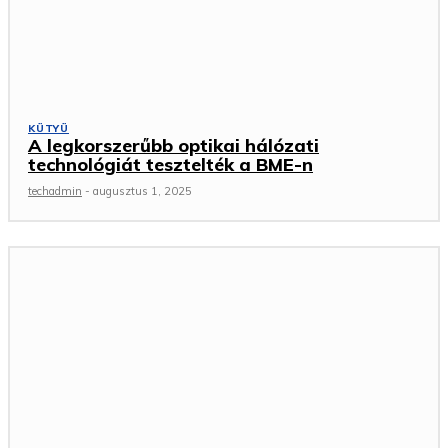
KÜTYÜ
A legkorszerűbb optikai hálózati
technológiát tesztelték a BME-n
techadmin
-
augusztus 1, 2025