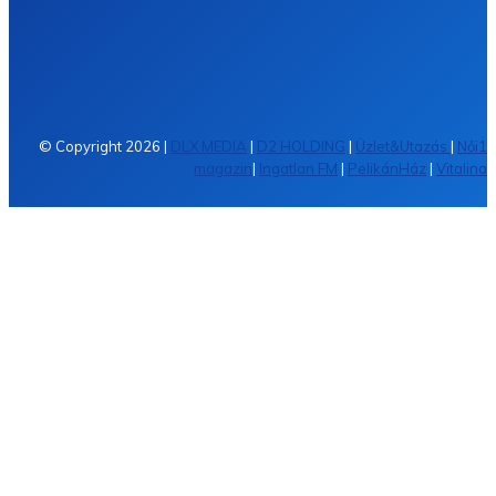
Mobil
Trend
Laptop
Kütyü
Web
Állás
© Copyright 2026 |
DLX MEDIA
|
D2 HOLDING
|
Üzlet&Utazás
|
Női1
magazin
|
Ingatlan FM
|
PelikánHáz
|
Vitalina