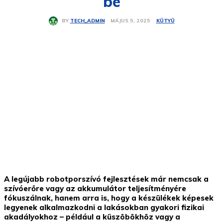
be
KÜTYÜ
MÁJUS 5, 2025
BY
TECH_ADMIN
A legújabb robotporszívó fejlesztések már nemcsak a
szívóerőre vagy az akkumulátor teljesítményére
fókuszálnak, hanem arra is, hogy a készülékek képesek
legyenek alkalmazkodni a lakásokban gyakori fizikai
akadályokhoz – például a küszöbökhöz vagy a