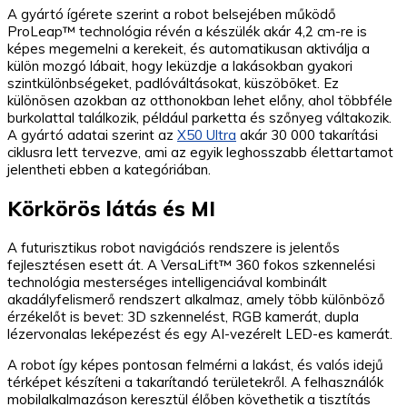
A gyártó ígérete szerint a robot belsejében működő
ProLeap™ technológia révén a készülék akár 4,2 cm-re is
képes megemelni a kerekeit, és automatikusan aktiválja a
külön mozgó lábait, hogy leküzdje a lakásokban gyakori
szintkülönbségeket, padlóváltásokat, küszöböket. Ez
különösen azokban az otthonokban lehet előny, ahol többféle
burkolattal találkozik, például parketta és szőnyeg váltakozik.
A gyártó adatai szerint az
X50 Ultra
akár 30 000 takarítási
ciklusra lett tervezve, ami az egyik leghosszabb élettartamot
jelentheti ebben a kategóriában.
Körkörös látás és MI
A futurisztikus robot navigációs rendszere is jelentős
fejlesztésen esett át. A VersaLift™ 360 fokos szkennelési
technológia mesterséges intelligenciával kombinált
akadályfelismerő rendszert alkalmaz, amely több különböző
érzékelőt is bevet: 3D szkennelést, RGB kamerát, dupla
lézervonalas leképezést és egy AI-vezérelt LED-es kamerát.
A robot így képes pontosan felmérni a lakást, és valós idejű
térképet készíteni a takarítandó területekről. A felhasználók
mobilalkalmazáson keresztül élőben követhetik a tisztítás