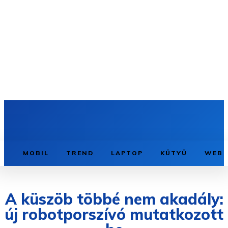
MOBIL
TREND
LAPTOP
KÜTYÜ
WEB
A küszöb többé nem akadály:
új robotporszívó mutatkozott