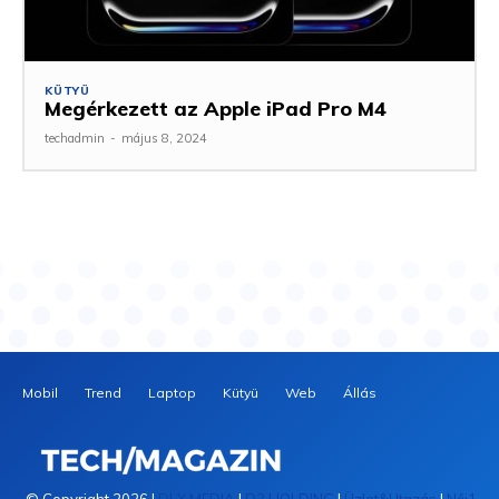
KÜTYÜ
Megérkezett az Apple iPad Pro M4
techadmin
-
május 8, 2024
Mobil
Trend
Laptop
Kütyü
Web
Állás