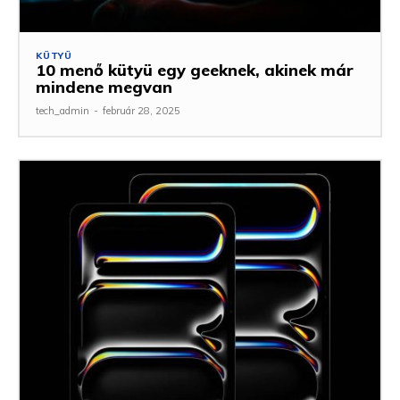
KÜTYÜ
10 menő kütyü egy geeknek, akinek már
mindene megvan
tech_admin
-
február 28, 2025