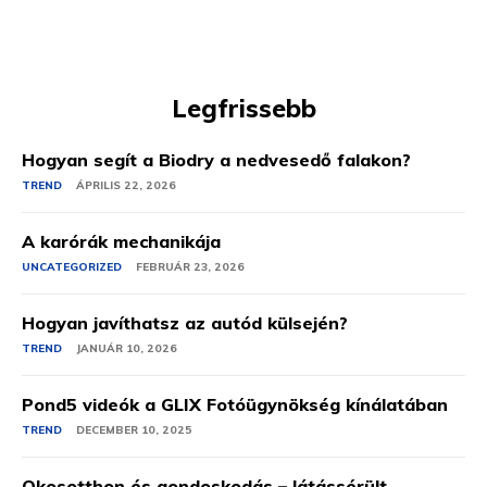
Legfrissebb
Hogyan segít a Biodry a nedvesedő falakon?
TREND
ÁPRILIS 22, 2026
A karórák mechanikája
UNCATEGORIZED
FEBRUÁR 23, 2026
Hogyan javíthatsz az autód külsején?
TREND
JANUÁR 10, 2026
Pond5 videók a GLIX Fotóügynökség kínálatában
TREND
DECEMBER 10, 2025
Okosotthon és gondoskodás – látássérült