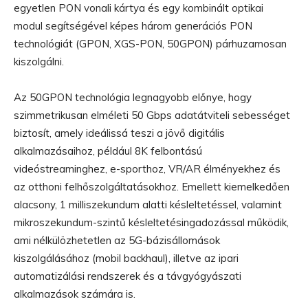
egyetlen PON vonali kártya és egy kombinált optikai
modul segítségével képes három generációs PON
technológiát (GPON, XGS-PON, 50GPON) párhuzamosan
kiszolgálni.
Az 50GPON technológia legnagyobb előnye, hogy
szimmetrikusan elméleti 50 Gbps adatátviteli sebességet
biztosít, amely ideálissá teszi a jövő digitális
alkalmazásaihoz, például 8K felbontású
videóstreaminghez, e-sporthoz, VR/AR élményekhez és
az otthoni felhőszolgáltatásokhoz. Emellett kiemelkedően
alacsony, 1 milliszekundum alatti késleltetéssel, valamint
mikroszekundum-szintű késleltetésingadozással működik,
ami nélkülözhetetlen az 5G-bázisállomások
kiszolgálásához (mobil backhaul), illetve az ipari
automatizálási rendszerek és a távgyógyászati
alkalmazások számára is.