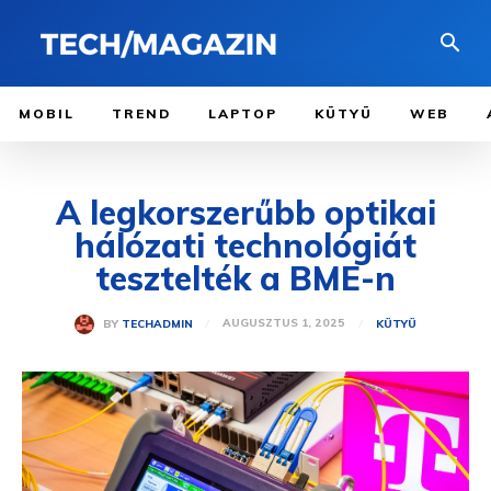
MOBIL
TREND
LAPTOP
KÜTYÜ
WEB
A legkorszerűbb optikai
hálózati technológiát
tesztelték a BME-n
AUGUSZTUS 1, 2025
BY
TECHADMIN
KÜTYÜ