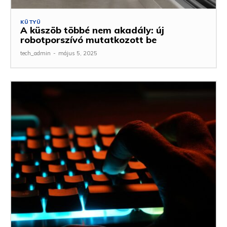
KÜTYÜ
A küszöb többé nem akadály: új
robotporszívó mutatkozott be
tech_admin
-
május 5, 2025