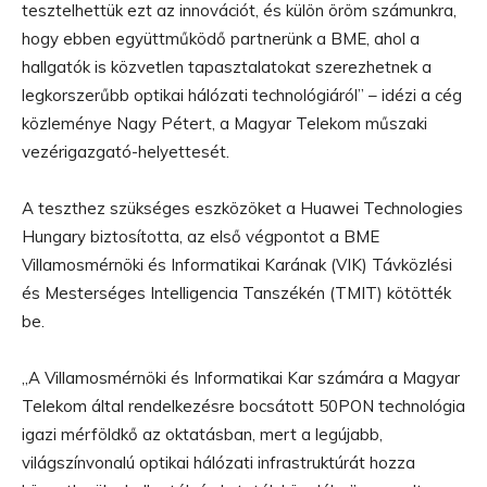
tesztelhettük ezt az innovációt, és külön öröm számunkra,
hogy ebben együttműködő partnerünk a BME, ahol a
hallgatók is közvetlen tapasztalatokat szerezhetnek a
legkorszerűbb optikai hálózati technológiáról” – idézi a cég
közleménye Nagy Pétert, a Magyar Telekom műszaki
vezérigazgató-helyettesét.
A teszthez szükséges eszközöket a Huawei Technologies
Hungary biztosította, az első végpontot a BME
Villamosmérnöki és Informatikai Karának (VIK) Távközlési
és Mesterséges Intelligencia Tanszékén (TMIT) kötötték
be.
„A Villamosmérnöki és Informatikai Kar számára a Magyar
Telekom által rendelkezésre bocsátott 50PON technológia
igazi mérföldkő az oktatásban, mert a legújabb,
világszínvonalú optikai hálózati infrastruktúrát hozza