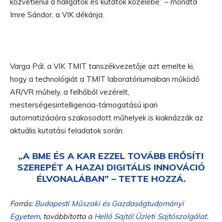
közvetlenül a hallgatók és kutatók közelébe” – mondta
Imre Sándor, a VIK dékánja.
Varga Pál, a VIK TMIT tanszékvezetője azt emelte ki,
hogy a technológiát a TMIT laboratóriumaiban működő
AR/VR műhely, a felhőből vezérelt,
mesterségesintelligencia-támogatású ipari
automatizációra szakosodott műhelyek is kiaknázzák az
aktuális kutatási feladatok során.
„A BME ÉS A KAR EZZEL TOVÁBB ERŐSÍTI
SZEREPÉT A HAZAI DIGITÁLIS INNOVÁCIÓ
ÉLVONALÁBAN” – TETTE HOZZÁ.
Forrás:
Budapesti Műszaki és Gazdaságtudományi
Egyetem
, továbbította a
Helló Sajtó! Üzleti Sajtószolgálat
.