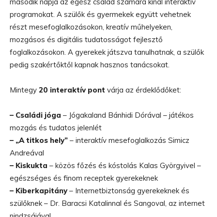
második napja az egész család számára kínál interaktív
programokat. A szülők és gyermekek együtt vehetnek
részt mesefoglalkozásokon, kreatív műhelyeken,
mozgásos és digitális tudatosságot fejlesztő
foglalkozásokon. A gyerekek játszva tanulhatnak, a szülők
pedig szakértőktől kapnak hasznos tanácsokat.
Mintegy
20 interaktív pont
várja az érdeklődőket:
– Családi jóga
– Jógakaland Bánhidi Dórával – játékos
mozgás és tudatos jelenlét
– „A titkos hely”
– interaktív mesefoglalkozás Simicz
Andreával
– Kiskukta
– közös főzés és kóstolás Kalas Györgyivel –
egészséges és finom receptek gyerekeknek
– Kiberkapitány
– Internetbiztonság gyerekeknek és
szülőknek – Dr. Baracsi Katalinnal és Sangoval, az internet
nindzsájával