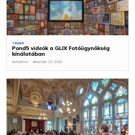
TREND
Pond5 videók a GLIX Fotóügynökség
kínálatában
techadmin
-
december 10, 2025