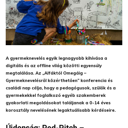
A gyermeknevelés egyik legnagyobb kihívása a
digitális és az offline világ közötti egyensúly
megtalálása. Az „Alfáktól Omegáig –
Gyermeknevelésről közérthetően” konferencia és
családi nap célja, hogy a pedagógusok, szülők és a
gyermekekkel foglalkozó egyéb szakemberek
gyakorlati megoldásokat találjanak a 0-14 éves
korosztály nevelésének legaktuálisabb kérdéseire.
Újdonság: Ped-Pitch –