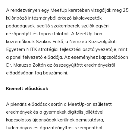
A rendezvényen egy MeetUp keretében vizsgálják meg 25
különböző intézményből érkező iskolavezetők,
pedagógusok, segítő szakemberek, szülők egyéni
nézőpontját és tapasztalatait. A MeetUp-ban
közreműködik Szakos Enikő, a Nemzeti Közszolgálati
Egyetem NITK stratégiai fejlesztési osztályvezetője, mint
a panel felvezető előadója. Az eseményhez kapcsolódóan
Dr. Maruzsa Zoltán az összegyűjtött eredményekről
előadásában fog beszámolni.
Kiemelt előadások
A plenáris előadások során a MeetUp-on született
eredmények és a gyermekek digitális jóllétével
kapcsolatos újdonságok kerülnek bemutatásra,
tudományos és ágazatirányítási szempontból.