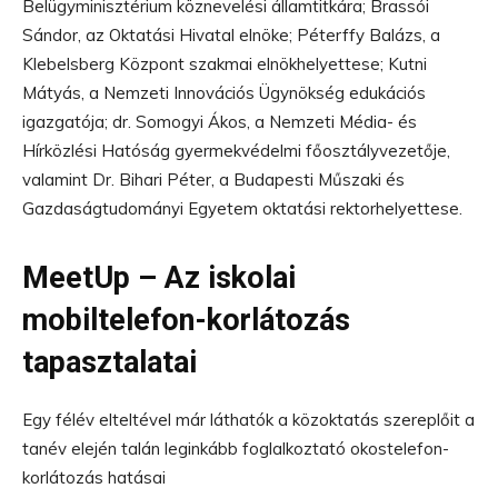
Belügyminisztérium köznevelési államtitkára; Brassói
Sándor, az Oktatási Hivatal elnöke; Péterffy Balázs, a
Klebelsberg Központ szakmai elnökhelyettese; Kutni
Mátyás, a Nemzeti Innovációs Ügynökség edukációs
igazgatója; dr. Somogyi Ákos, a Nemzeti Média- és
Hírközlési Hatóság gyermekvédelmi főosztályvezetője,
valamint Dr. Bihari Péter, a Budapesti Műszaki és
Gazdaságtudományi Egyetem oktatási rektorhelyettese.
MeetUp – Az iskolai
mobiltelefon-korlátozás
tapasztalatai
Egy félév elteltével már láthatók a közoktatás szereplőit a
tanév elején talán leginkább foglalkoztató okostelefon-
korlátozás hatásai