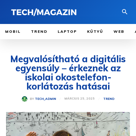
MOBIL
TREND
LAPTOP
KÜTYÜ
WEB
Megvalósítható a digitális
egyensúly – érkeznek az
iskolai okostelefon-
korlátozás hatásai
MÁRCIUS 25, 2025
BY
TECH_ADMIN
TREND