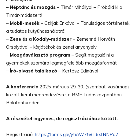
– Néptánc és mozgás
– Timár Mihállyal – Próbáld ki a
Timár-módszert!
– Mobil-mesék
– Czirják Erikával – Tanulságos történetek
a tudatos kütyühasználatról
– Zene és a Kodály-módszer
– Zemenné Horváth
Orsolyával – körjátékok és zenei anyanyelv
– Mozgásválasztó program
– Segít megtalálni a
gyermekek számára legmegfelelőbb mozgásformát
– Író-olvasó találkozó
– Kertész Edinával
A konferencia
2025. március 29-30. (szombat-vasárnap)
között kerül megrendezésre, a BME Tudásközpontban,
Balatonfüreden.
A részvétel ingyenes, de regisztrációhoz kötött.
Regisztráció:
https://forms.gle/ytiAW758T6xfNNPo7