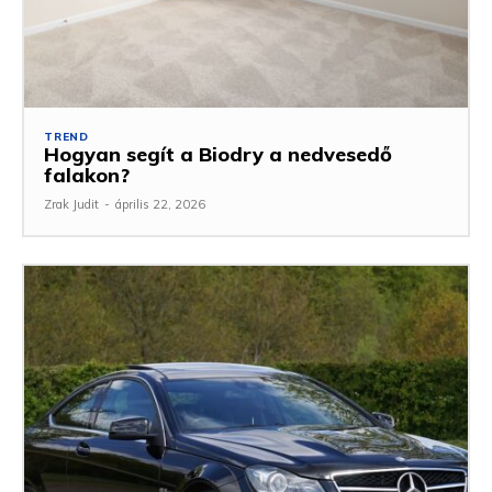
TREND
Hogyan segít a Biodry a nedvesedő
falakon?
Zrak Judit
-
április 22, 2026