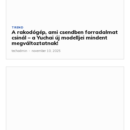
TREND
A rakodógép, ami csendben forradalmat
csinál – a Yuchai új modelljei mindent
megváltoztatnak!
techadmin
-
november 10, 2025