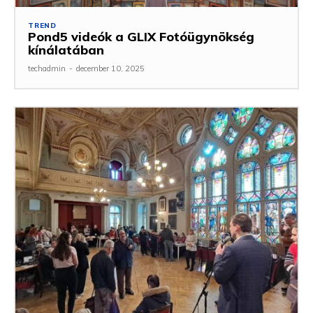
TREND
Pond5 videók a GLIX Fotóügynökség
kínálatában
techadmin
-
december 10, 2025