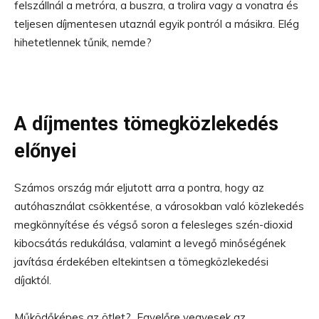
felszállnál a metróra, a buszra, a trolira vagy a vonatra és
teljesen díjmentesen utaznál egyik pontról a másikra. Elég
hihetetlennek tűnik, nemde?
A díjmentes tömegközlekedés
előnyei
Számos ország már eljutott arra a pontra, hogy az
autóhasználat csökkentése, a városokban való közlekedés
megkönnyítése és végső soron a felesleges szén-dioxid
kibocsátás redukálása, valamint a levegő minőségének
javítása érdekében eltekintsen a tömegközlekedési
díjaktól.
Működőképes az ötlet? Egyelőre vegyesek az