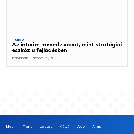
TREND
Az interim menedzsment, mint stratégiai
eszköz a fejlődésben
techadmin
-
október 15, 2025
Mobil
Trend
Laptop
Kütyü
Web
Állás