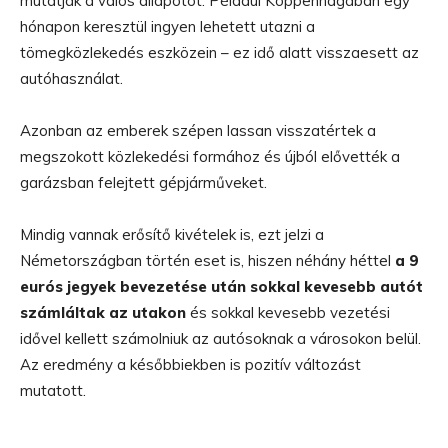
mutatják a valós állapotot. Például Koppenhágában egy
hónapon keresztül ingyen lehetett utazni a
tömegközlekedés eszközein – ez idő alatt visszaesett az
autóhasználat.
Azonban az emberek szépen lassan visszatértek a
megszokott közlekedési formához és újból elővették a
garázsban felejtett gépjárműveket.
Mindig vannak erősítő kivételek is, ezt jelzi a
Németországban történ eset is, hiszen néhány héttel
a 9
eurós jegyek bevezetése után sokkal kevesebb autót
számláltak az utakon
és sokkal kevesebb vezetési
idővel kellett számolniuk az autósoknak a városokon belül.
Az eredmény a későbbiekben is pozitív változást
mutatott.