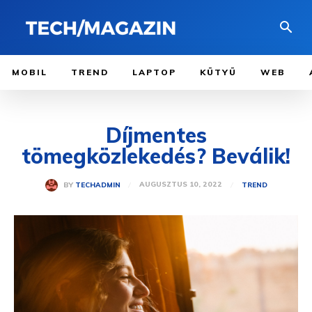
MOBIL
TREND
LAPTOP
KÜTYÜ
WEB
Díjmentes
tömegközlekedés? Beválik!
AUGUSZTUS 10, 2022
BY
TECHADMIN
TREND