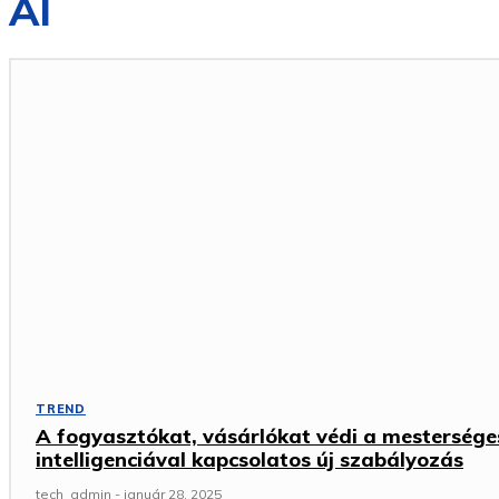
AI
TREND
A fogyasztókat, vásárlókat védi a mestersége
intelligenciával kapcsolatos új szabályozás
tech_admin
-
január 28, 2025