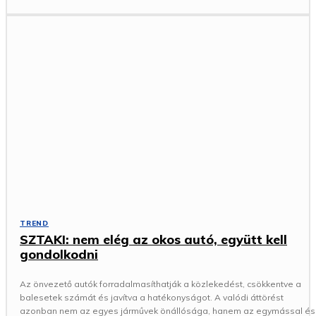
TREND
SZTAKI: nem elég az okos autó, együtt kell
gondolkodni
Az önvezető autók forradalmasíthatják a közlekedést, csökkentve a
balesetek számát és javítva a hatékonyságot. A valódi áttörést
azonban nem az egyes járművek önállósága, hanem az egymással és