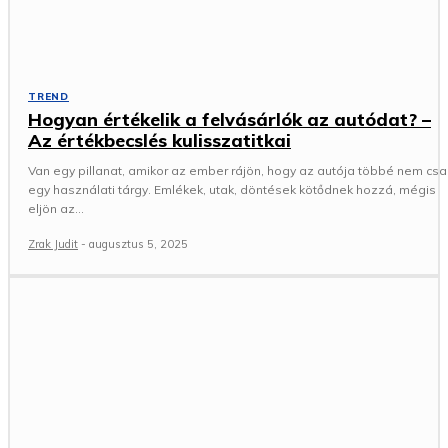
TREND
Hogyan értékelik a felvásárlók az autódat? –
Az értékbecslés kulisszatitkai
Van egy pillanat, amikor az ember rájön, hogy az autója többé nem csa
egy használati tárgy. Emlékek, utak, döntések kötődnek hozzá, mégis
eljön az...
Zrak Judit
-
augusztus 5, 2025