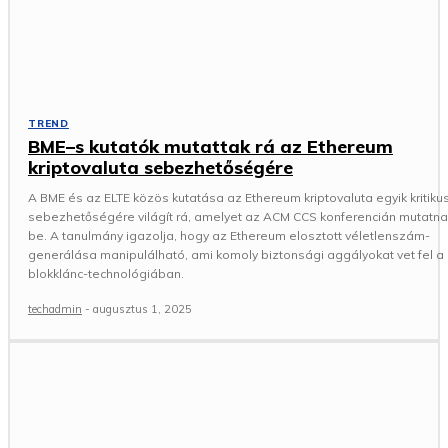
TREND
BME–s kutatók mutattak rá az Ethereum
kriptovaluta sebezhetőségére
A BME és az ELTE közös kutatása az Ethereum kriptovaluta egyik kritiku
sebezhetőségére világít rá, amelyet az ACM CCS konferencián mutatna
be. A tanulmány igazolja, hogy az Ethereum elosztott véletlenszám-
generálása manipulálható, ami komoly biztonsági aggályokat vet fel a
blokklánc-technológiában.
techadmin
-
augusztus 1, 2025