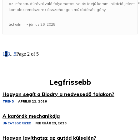
az infrastruktúrával való folyamatos, valós idejű kommunikáció jelenti. 
komplex rendszerek összehangolt működését igényli.
techadmin
-
június 26, 2025
1
2
3
...
5
Page 2 of 5
Legfrissebb
Hogyan segít a Biodry a nedvesedő falakon?
TREND
ÁPRILIS 22, 2026
A karórák mechanikája
UNCATEGORIZED
FEBRUÁR 23, 2026
Hogyan javíthatsz az autód külsején?