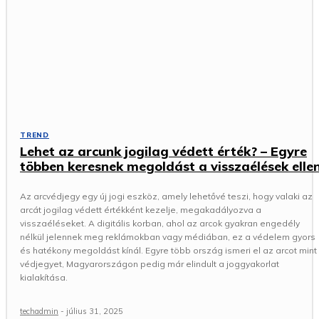
TREND
Lehet az arcunk jogilag védett érték? – Egyre
többen keresnek megoldást a visszaélések elle
Az arcvédjegy egy új jogi eszköz, amely lehetővé teszi, hogy valaki az
arcát jogilag védett értékként kezelje, megakadályozva a
visszaéléseket. A digitális korban, ahol az arcok gyakran engedély
nélkül jelennek meg reklámokban vagy médiában, ez a védelem gyors
és hatékony megoldást kínál. Egyre több ország ismeri el az arcot mint
védjegyet, Magyarországon pedig már elindult a joggyakorlat
kialakítása.
techadmin
-
július 31, 2025