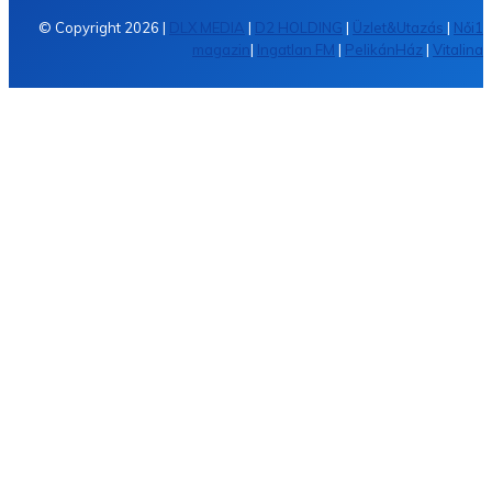
© Copyright 2026 |
DLX MEDIA
|
D2 HOLDING
|
Üzlet&Utazás
|
Női1
magazin
|
Ingatlan FM
|
PelikánHáz
|
Vitalina