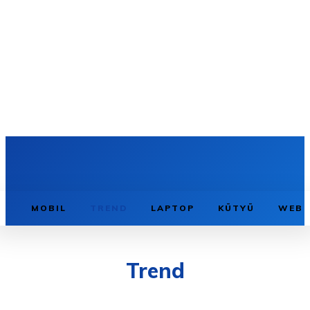
MOBIL
TREND
LAPTOP
KÜTYÜ
WEB
Trend
ÁLLÁS