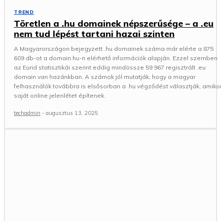
TREND
Töretlen a .hu domainek népszerűsége – a .eu
nem tud lépést tartani hazai szinten
A Magyarországon bejegyzett .hu domainek száma már elérte a 875
609 db-ot a domain.hu-n elérhető információk alapján. Ezzel szemben
az Eurid statisztikái szerint eddig mindössze 59 967 regisztrált .eu
domain van hazánkban. A számok jól mutatják, hogy a magyar
felhasználók továbbra is elsősorban a .hu végződést választják, amiko
saját online jelenlétet építenek.
techadmin
-
augusztus 13, 2025