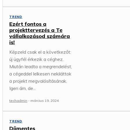
TREND
Ezért fontos a
projekttervezés a Te
vállalkozásod számára
is!
Képzeld csak el a következőt:
új ügyfél érkezik a céghez.
Miután leadta a megrendelést,
a cégeddel lelkesen nekiláttok
a projekt megvalósításának.
Igen ám, de...
techadmin
-
március 19, 2024
TREND
Díjmentes