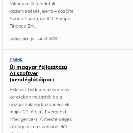
főkönyvelői feladatok
kiszervezését jelenti – közölte
Szabó Csaba, az ICT Európa
Finance Zrt....
techadmin
-
január 16, 2025
TREND
Új magyar fejlesztésű
AI szoftver
(vendéglátóipar)
Exkluzív budapesti esemény
keretében mutatták be a
hazai szakmai közönségnek
május 23-án, az Everguest
Intelligence-t. A mesterséges
intelligencia a szemünk előtt