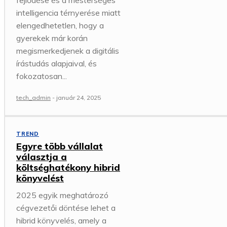
fejlődése és a mesterséges
intelligencia térnyerése miatt
elengedhetetlen, hogy a
gyerekek már korán
megismerkedjenek a digitális
írástudás alapjaival, és
fokozatosan...
tech_admin
-
január 24, 2025
TREND
Egyre több vállalat
választja a
költséghatékony hibrid
könyvelést
2025 egyik meghatározó
cégvezetői döntése lehet a
hibrid könyvelés, amely a