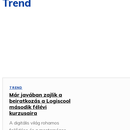
Trend
ÁLLÁS
ANDROID
APP
IPHONE
KIEMELT
KÜTYÜ
LAPTOP
MOBIL
WEB
TREND
Már javában zajlik a
beiratkozás a Logiscool
második félévi
kurzusaira
A digitális világ rohamos