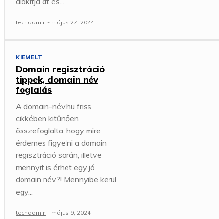
alakítja át és...
techadmin
-
május 27, 2024
KIEMELT
Domain regisztráció
tippek, domain név
foglalás
A domain-név.hu friss
cikkében kitűnően
összefoglalta, hogy mire
érdemes figyelni a domain
regisztráció során, illetve
mennyit is érhet egy jó
domain név?! Mennyibe kerül
egy...
techadmin
-
május 9, 2024