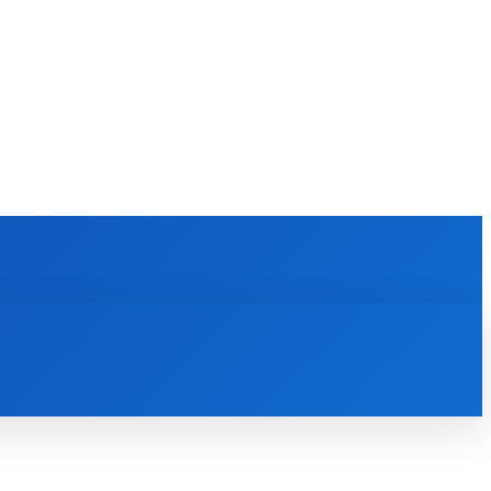
P
KÜTYÜ
WEB
ÁLLÁS
MORE