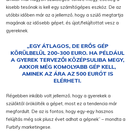
kisebb tesónak is kell egy számítógépes eszköz. De az
utóbbi időben már az a jellemző, hogy a szülő megtartja
magának az idősebb gépet, és újat/felújítottat vesz a
gyereknek.
„EGY ÁTLAGOS, DE ERŐS GÉP
KÖRÜLBELÜL 200-300 EURO. HA PÉLDÁUL
A GYEREK TERVEZŐI KÖZÉPSULIBA MEGY,
AKKOR MÉG KOMOLYABB GÉP KELL,
AMINEK AZ ÁRA AZ 500 EURÓT IS
ELÉRHETI.
Régebben inkább volt jellemző, hogy a gyerekek a
szülőktől örökölték a gépet, most ez a tendencia már
megfordult. De az is fontos, hogy egy-egy hasznos
felújítás még sok plusz évet adhat a gépnek” – mondta a
Furbify marketingese.