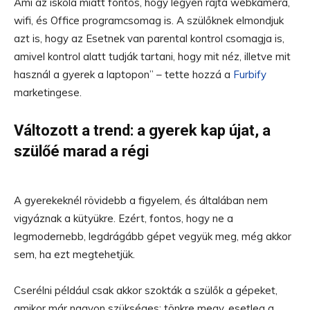
Ami az iskola miatt fontos, hogy legyen rajta webkamera,
wifi, és Office programcsomag is. A szülőknek elmondjuk
azt is, hogy az Esetnek van parental kontrol csomagja is,
amivel kontrol alatt tudják tartani, hogy mit néz, illetve mit
használ a gyerek a laptopon” – tette hozzá a
Furbify
marketingese.
Változott a trend: a gyerek kap újat, a
szülőé marad a régi
A gyerekeknél rövidebb a figyelem, és általában nem
vigyáznak a kütyükre. Ezért, fontos, hogy ne a
legmodernebb, legdrágább gépet vegyük meg, még akkor
sem, ha ezt megtehetjük.
Cserélni például csak akkor szokták a szülők a gépeket,
amikor már nagyon szükséges: tönkre megy, esetleg a