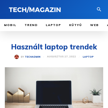
MOBIL
TREND
LAPTOP
KÜTYÜ
WEB
Használt laptop trendek
AUGUSZTUS 27, 2022
BY
TECHADMIN
LAPTOP