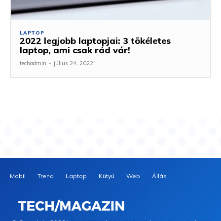
LAPTOP
2022 legjobb laptopjai: 3 tökéletes
laptop, ami csak rád vár!
techadmin
-
július 24, 2022
Mobil
Trend
Laptop
Kütyü
Web
Állás