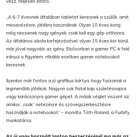
vesz, teljesen eltérő.
„A 6-7 évesnek általában tabletet keresnek a szülők, amit
mesenézésre, játékra használnak. Olyan 10 éves korig
még nincsenek nagy igények, csak kell egy gép otthonra.
Az általános iskola befejezésével, olyan 15 éves kor körül,
már jóval nagyobb az igény. Elsősorban a gamer PC-k felé
irányul a figyelem, ritkább esetben gamer notebookot
keresnek.
Ilyenkor már fontos a jó grafikus kártya, hogy fussanak a
legmenőbb játékok. Nagyon sok fiatal kap születésnapra
vagy karácsonyra gamer gépet. A másik véglet viszont az,
amikor „csak” netezésre és szövegszerkesztésre
használják a notebookot” – mondta Tóth Roland, a Furbify
munkatársa.
Az új vagy használt laptop beszerzésénél ma már az