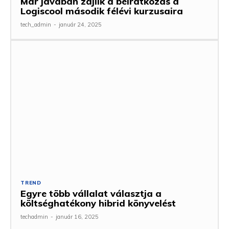
Már javában zajlik a beiratkozás a
Logiscool második félévi kurzusaira
tech_admin
-
január 24, 2025
TREND
Egyre több vállalat választja a
költséghatékony hibrid könyvelést
techadmin
-
január 16, 2025