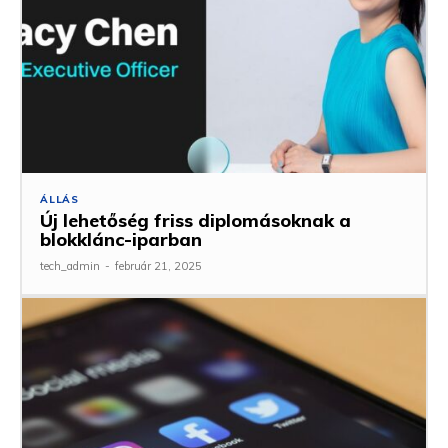
ÁLLÁS
Új lehetőség friss diplomásoknak a
blokklánc-iparban
tech_admin
-
február 21, 2025